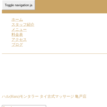
Toggle navigation ja
Home
-
ハル(…
ホーム
スタッフ紹介
メニュー
料金表
アクセス
ブログ
ハル(Haru)モンタラー タイ古式マッサージ 亀戸店