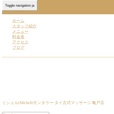
Toggle navigation ja
Home
-
ミシェ…
ホーム
スタッフ紹介
メニュー
料金表
アクセス
ブログ
ミシェル(Michell)モンタラー タイ古式マッサージ 亀戸店