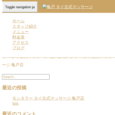
Toggle navigation ja
Home
-
ルナー…
ホーム
スタッフ紹介
メニュー
料金表
アクセス
ブログ
ルナー(Luna)モンタラー タイ古式マッサージ 亀戸店モンタ
ラー タイ古式マッサージ 亀戸店モンタラー タイ古式マッサ
ージ 亀戸店
最近の投稿
モンタラー タイ古式マッサージ 亀戸店
link
最近のコメント