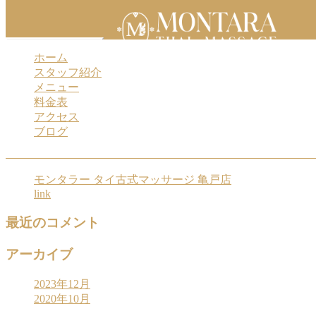
Home
-
無料ド…
Toggle navigation ja
ホーム
スタッフ紹介
メニュー
無料ドリンク 亀戸 タイ古式マッサージ モンタラー
料金表
アクセス
ブログ
最近の投稿
モンタラー タイ古式マッサージ 亀戸店
link
最近のコメント
アーカイブ
2023年12月
2020年10月